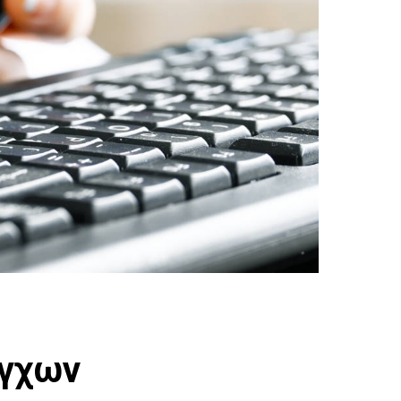
έγχων